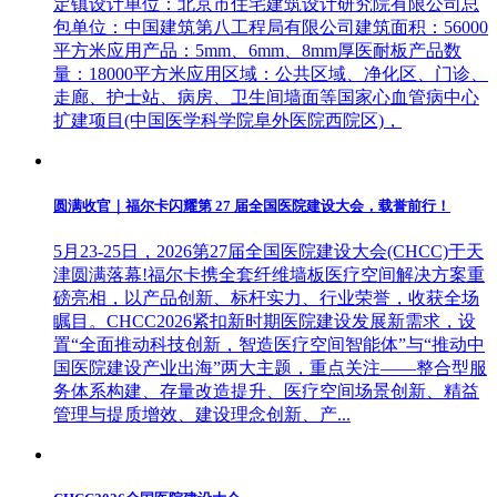
定镇设计单位：北京市住宅建筑设计研究院有限公司总
包单位：中国建筑第八工程局有限公司建筑面积：56000
平方米应用产品：5mm、6mm、8mm厚医耐板产品数
量：18000平方米应用区域：公共区域、净化区、门诊、
走廊、护士站、病房、卫生间墙面等国家心血管病中心
扩建项目(中国医学科学院阜外医院西院区)，
圆满收官｜福尔卡闪耀第 27 届全国医院建设大会，载誉前行！
5月23-25日，2026第27届全国医院建设大会(CHCC)于天
津圆满落幕!福尔卡携全套纤维墙板医疗空间解决方案重
磅亮相，以产品创新、标杆实力、行业荣誉，收获全场
瞩目。CHCC2026紧扣新时期医院建设发展新需求，设
置“全面推动科技创新，智造医疗空间智能体”与“推动中
国医院建设产业出海”两大主题，重点关注——整合型服
务体系构建、存量改造提升、医疗空间场景创新、精益
管理与提质增效、建设理念创新、产...