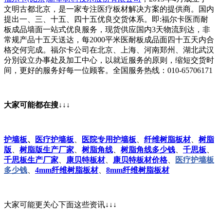
文明古都北京，是一家专注医疗板材解决方案的提供商。国内
提出一、三、十五、四十五优良交货体系。即:福尔卡医而耐
板成品墙面一站式优良服务，现货供应国内3天物流到达，非
常规产品十五天送达，每2000平米医耐板成品面四十五天内合
格交何完成。福尔卡公司在北京、上海、河南郑州、湖北武汉
分別设立办事处及加工中心，以就近服务的原则，缩短交货时
间，更好的服务好每一位顾客。全国服务热线：010-65706171
大家可能都在搜↓↓↓
护墙板
、
医疗护墙板
、
医院专用护墙板
、
纤维树脂板材
、
树脂
版
、
树脂版生产厂家
、
树脂角线
、
树脂角线多少钱
、
千思板
、
千思板生产厂家
、
康贝特板材
、
康贝特板材价格
、
医疗护墙板
多少钱
、
4mm纤维树脂板材
、
8mm纤维树脂板材
大家可能更关心下面这些资讯↓↓↓