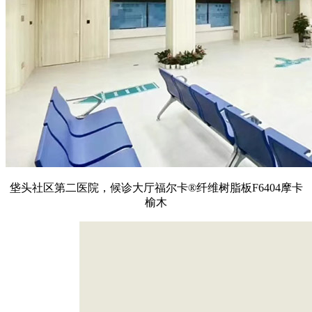
垡头社区第二医院，候诊大厅福尔卡®纤维树脂板F6404摩卡
榆木