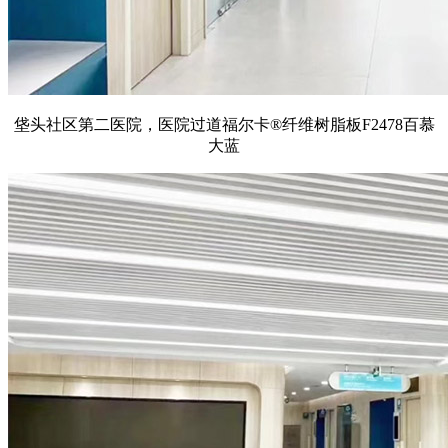
垡头社区第二医院，医院过道福尔卡®纤维树脂板F2478百慕
大蓝