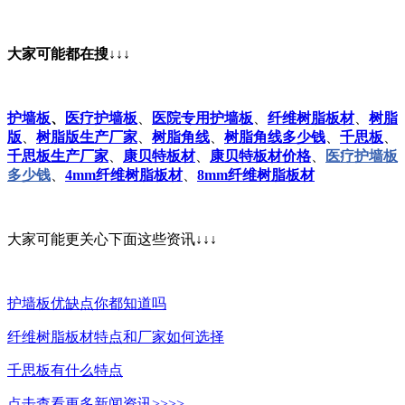
大家可能都在搜↓↓↓
护墙板
、
医疗护墙板
、
医院专用护墙板
、
纤维树脂板材
、
树脂
版
、
树脂版生产厂家
、
树脂角线
、
树脂角线多少钱
、
千思板
、
千思板生产厂家
、
康贝特板材
、
康贝特板材价格
、
医疗护墙板
多少钱
、
4mm纤维树脂板材
、
8mm纤维树脂板材
大家可能更关心下面这些资讯↓↓↓
护墙板优缺点你都知道吗
纤维树脂板材特点和厂家如何选择
千思板有什么特点
点击查看更多新闻资讯>>>>