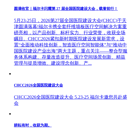
圆满收官｜福尔卡闪耀第 27 届全国医院建设大会，载誉前行！
5月23-25日，2026第27届全国医院建设大会(CHCC)于天
津圆满落幕!福尔卡携全套纤维墙板医疗空间解决方案重
磅亮相，以产品创新、标杆实力、行业荣誉，收获全场
瞩目。CHCC2026紧扣新时期医院建设发展新需求，设
置“全面推动科技创新，智造医疗空间智能体”与“推动中
国医院建设产业出海”两大主题，重点关注——整合型服
务体系构建、存量改造提升、医疗空间场景创新、精益
管理与提质增效、建设理念创新、产...
CHCC2026全国医院建设大会
CHCC2026全国医院建设大会 5.23-25 福尔卡邀您共赴盛
会
耕耘有时，收获为期。