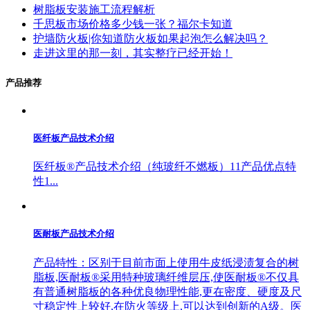
树脂板安装施工流程解析
千思板市场价格多少钱一张？福尔卡知道
护墙防火板|你知道防火板如果起泡怎么解决吗？
走进这里的那一刻，其实整疗已经开始！
产品推荐
医纤板产品技术介绍
医纤板®产品技术介绍（纯玻纤不燃板）11产品优点特
性1...
医耐板产品技术介绍
产品特性：区别于目前市面上使用牛皮纸浸渍复合的树
脂板,医耐板®采用特种玻璃纤维层压,使医耐板®不仅具
有普通树脂板的各种优良物理性能,更在密度、硬度及尺
寸稳定性上较好,在防火等级上,可以达到创新的A级。医