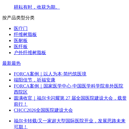
耕耘有时，收获为期。
按产品类型分类
医疗门
纤维树脂板
医耐板
医纤板
户外纤维树脂板
最新
最热
FORCA案例｜以人为本·简约筑医境
端阳佳节，祈福安康
FORCA案例｜国家医学中心·中国医学科学院阜外医院
西院区
圆满收官｜福尔卡闪耀第 27 届全国医院建设大会，载誉
前行！
CHCC2026全国医院建设大会
福尔卡转载/又一家超大型国际医院开业，发展思路未来
可期！