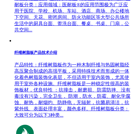
耐板分类：应用领域：医耐板®的应用范围极为广泛应
用于医院、学校、机场、车站、酒店、商场、办公楼地
下空间、天花、密闭房间、防火功能区等大型公共场所
生活中的厨具台面、盥洗台面、餐桌、书桌、门扇，公
共空间...
纤维树脂板产品技术介绍
产品特性：纤维树脂板作为一种木制纤维与热固树脂经
高压聚合制成的高强平板，采用特殊技术而形成的一体
化着色树脂装饰化表层，不但适用于室内装饰，尤其使
用于室外各种设施。纤维树脂板是一种稳定性很高的装
饰板材，优良特性 ：抗撞击，耐磨损、防震防摔、没有
毒没有污染，完全卫生， 防潮，防水，防霉、耐化学腐
蚀、耐热，耐烟灼、防静电，无辐射，抗菌易清洁，抗
紫外线、表面处理丰富，颜色多样。纤维树脂板分类：
大致可分为以下3种类...