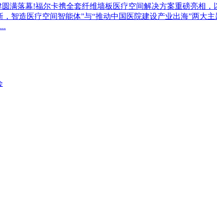
CC)于天津圆满落幕!福尔卡携全套纤维墙板医疗空间解决方案重磅亮相
新，智造医疗空间智能体”与“推动中国医院建设产业出海”两大
.
会