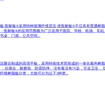
,医耐板®采用特种玻璃纤维层压,使医耐板®不仅具有普通树脂
域：医耐板®的应用范围极为广泛应用于医院、学校、机场、车
桌、门扇，公共空间...
压聚合制成的高强平板，采用特殊技术而形成的一体化着色树脂
 ：抗撞击，耐磨损、防震防摔、没有毒没有污染，完全卫生，
维树脂板分类：大致可分为以下3种类...