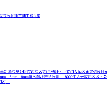
二医院改扩建三期工程D座
国医学科学院阜外医院西院区)项目选址：北京门头沟区永定镇设
5mm、6mm、8mm厚医耐板产品数量：18000平方米应用区
区)，