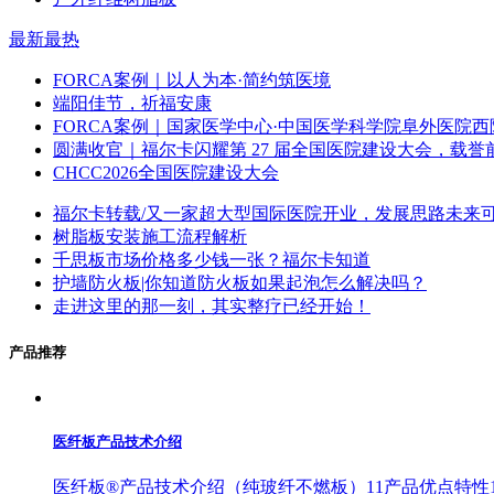
最新
最热
FORCA案例｜以人为本·简约筑医境
端阳佳节，祈福安康
FORCA案例｜国家医学中心·中国医学科学院阜外医院西
圆满收官｜福尔卡闪耀第 27 届全国医院建设大会，载誉
CHCC2026全国医院建设大会
福尔卡转载/又一家超大型国际医院开业，发展思路未来
树脂板安装施工流程解析
千思板市场价格多少钱一张？福尔卡知道
护墙防火板|你知道防火板如果起泡怎么解决吗？
走进这里的那一刻，其实整疗已经开始！
产品推荐
医纤板产品技术介绍
医纤板®产品技术介绍（纯玻纤不燃板）11产品优点特性1.