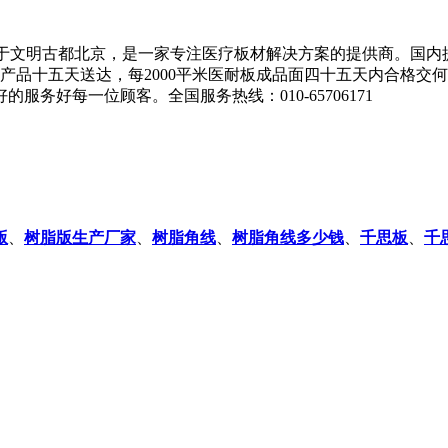
立于文明古都北京，是一家专注医疗板材解决方案的提供商。国内
产品十五天送达，每2000平米医耐板成品面四十五天内合格交
务好每一位顾客。全国服务热线：010-65706171
版
、
树脂版生产厂家
、
树脂角线
、
树脂角线多少钱
、
千思板
、
千