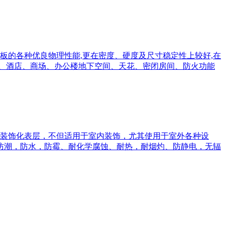
板的各种优良物理性能,更在密度、硬度及尺寸稳定性上较好,在
站、酒店、商场、办公楼地下空间、天花、密闭房间、防火功能
装饰化表层，不但适用于室内装饰，尤其使用于室外各种设
 防潮，防水，防霉、耐化学腐蚀、耐热，耐烟灼、防静电，无辐