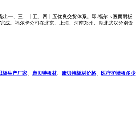
提出一、三、十五、四十五优良交货体系。即:福尔卡医而耐板
何完成。福尔卡公司在北京、上海、河南郑州、湖北武汉分別设
思板生产厂家
、
康贝特板材
、
康贝特板材价格
、
医疗护墙板多少