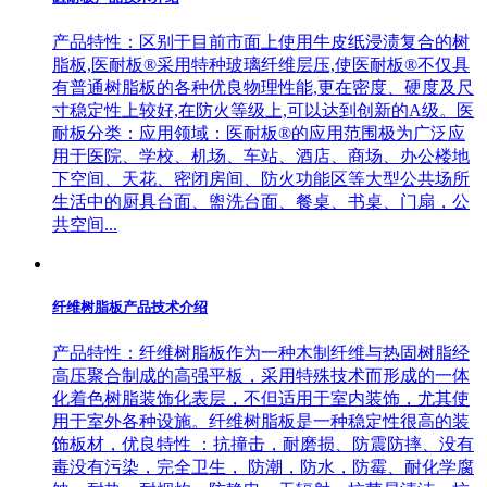
产品特性：区别于目前市面上使用牛皮纸浸渍复合的树
脂板,医耐板®采用特种玻璃纤维层压,使医耐板®不仅具
有普通树脂板的各种优良物理性能,更在密度、硬度及尺
寸稳定性上较好,在防火等级上,可以达到创新的A级。医
耐板分类：应用领域：医耐板®的应用范围极为广泛应
用于医院、学校、机场、车站、酒店、商场、办公楼地
下空间、天花、密闭房间、防火功能区等大型公共场所
生活中的厨具台面、盥洗台面、餐桌、书桌、门扇，公
共空间...
纤维树脂板产品技术介绍
产品特性：纤维树脂板作为一种木制纤维与热固树脂经
高压聚合制成的高强平板，采用特殊技术而形成的一体
化着色树脂装饰化表层，不但适用于室内装饰，尤其使
用于室外各种设施。纤维树脂板是一种稳定性很高的装
饰板材，优良特性 ：抗撞击，耐磨损、防震防摔、没有
毒没有污染，完全卫生， 防潮，防水，防霉、耐化学腐