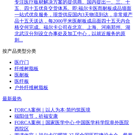
专注医疗板材解决方案的提供商。国内提出一、三、十
五、四十五优良交货体系。即:福尔卡医而耐板成品墙面
一站式优良服务，现货供应国内3天物流到达，非常规产
品十五天送达，每2000平米医耐板成品面四十五天内合
格交何完成。福尔卡公司在北京、上海、河南郑州、湖
北武汉分別设立办事处及加工中心，以就近服务的原
则...
按产品类型分类
医疗门
纤维树脂板
医耐板
医纤板
户外纤维树脂板
最新
最热
FORCA案例｜以人为本·简约筑医境
端阳佳节，祈福安康
FORCA案例｜国家医学中心·中国医学科学院阜外医院
西院区