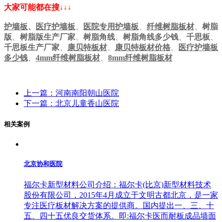
大家可能都在搜↓↓↓
护墙板
、
医疗护墙板
、
医院专用护墙板
、
纤维树脂板材
、
树脂
版
、
树脂版生产厂家
、
树脂角线
、
树脂角线多少钱
、
千思板
、
千思板生产厂家
、
康贝特板材
、
康贝特板材价格
、
医疗护墙板
多少钱
、
4mm纤维树脂板材
、
8mm纤维树脂板材
上一篇：河南南阳朝山医院
下一篇：北京儿童香山医院
相关案例
北京协和医院
福尔卡新型材料公司介绍：福尔卡(比京)新型材料技术
股份有限公司，2015年4月成立于文明古都北京，是一家
专注医疗板材解决方案的提供商。国内提出一、三、十
五、四十五优良交货体系。即:福尔卡医而耐板成品墙面