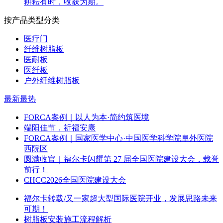
耕耘有时，收获为期。
按产品类型分类
医疗门
纤维树脂板
医耐板
医纤板
户外纤维树脂板
最新
最热
FORCA案例｜以人为本·简约筑医境
端阳佳节，祈福安康
FORCA案例｜国家医学中心·中国医学科学院阜外医院
西院区
圆满收官｜福尔卡闪耀第 27 届全国医院建设大会，载誉
前行！
CHCC2026全国医院建设大会
福尔卡转载/又一家超大型国际医院开业，发展思路未来
可期！
树脂板安装施工流程解析