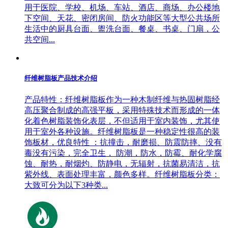
用于医院、学校、机场、车站、酒店、商场、办公楼地
下空间、天花、密闭房间、防火功能区等大型公共场所
生活中的厨具台面、盥洗台面、餐桌、书桌、门扇，公
共空间...
纤维树脂板产品技术介绍
产品特性：纤维树脂板作为一种木制纤维与热固树脂经
高压聚合制成的高强平板，采用特殊技术而形成的一体
化着色树脂装饰化表层，不但适用于室内装饰，尤其使
用于室外各种设施。纤维树脂板是一种稳定性很高的装
饰板材，优良特性 ：抗撞击，耐磨损、防震防摔、没有
毒没有污染，完全卫生， 防潮，防水，防霉、耐化学腐
蚀、耐热，耐烟灼、防静电，无辐射，抗菌易清洁，抗
紫外线、表面处理丰富，颜色多样。纤维树脂板分类：
大致可分为以下3种类...