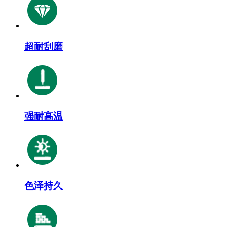
超耐刮磨
强耐高温
色泽持久