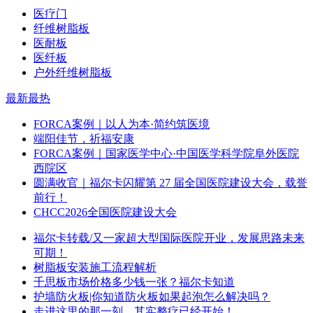
医疗门
纤维树脂板
医耐板
医纤板
户外纤维树脂板
最新
最热
FORCA案例｜以人为本·简约筑医境
端阳佳节，祈福安康
FORCA案例｜国家医学中心·中国医学科学院阜外医院
西院区
圆满收官｜福尔卡闪耀第 27 届全国医院建设大会，载誉
前行！
CHCC2026全国医院建设大会
福尔卡转载/又一家超大型国际医院开业，发展思路未来
可期！
树脂板安装施工流程解析
千思板市场价格多少钱一张？福尔卡知道
护墙防火板|你知道防火板如果起泡怎么解决吗？
走进这里的那一刻，其实整疗已经开始！