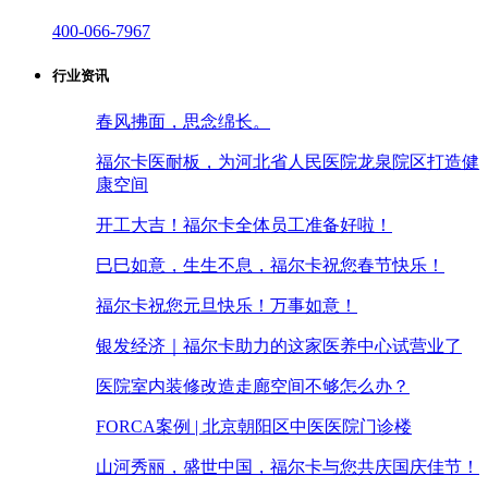
400-066-7967
行业资讯
春风拂面，思念绵长。
福尔卡医耐板，为河北省人民医院龙泉院区打造健
康空间
开工大吉！福尔卡全体员工准备好啦！
巳巳如意，生生不息，福尔卡祝您春节快乐！
福尔卡祝您元旦快乐！万事如意！
银发经济｜福尔卡助力的这家医养中心试营业了
医院室内装修改造走廊空间不够怎么办？
FORCA案例 | 北京朝阳区中医医院门诊楼
山河秀丽，盛世中国，福尔卡与您共庆国庆佳节！