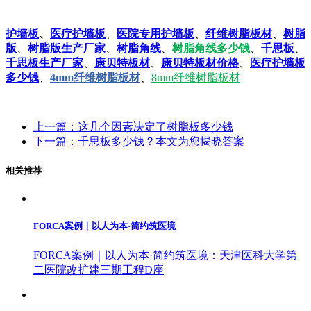
护墙板
、
医疗护墙板
、
医院专用护墙板
、
纤维树脂板材
、
树脂
版
、
树脂版生产厂家
、
树脂角线
、
树脂角线多少钱
、
千思板
、
千思板生产厂家
、
康贝特板材
、
康贝特板材价格
、
医疗护墙板
多少钱
、
4mm纤维树脂板材
、
8mm纤维树脂板材
上一篇：这几个因素决定了树脂板多少钱
下一篇：千思板多少钱？本文为您揭晓答案
相关推荐
FORCA案例｜以人为本·简约筑医境
FORCA案例｜以人为本·简约筑医境：天津医科大学第
二医院改扩建三期工程D座