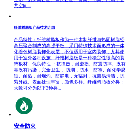
共空间...
纤维树脂板产品技术介绍
产品特性：纤维树脂板作为一种木制纤维与热固树脂经
高压聚合制成的高强平板，采用特殊技术而形成的一体
化着色树脂装饰化表层，不但适用于室内装饰，尤其使
用于室外各种设施。纤维树脂板是一种稳定性很高的装
饰板材，优良特性 ：抗撞击，耐磨损、防震防摔、没有
毒没有污染，完全卫生， 防潮，防水，防霉、耐化学腐
蚀、耐热，耐烟灼、防静电，无辐射，抗菌易清洁，抗
紫外线、表面处理丰富，颜色多样。纤维树脂板分类：
大致可分为以下3种类...
安全防火