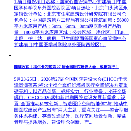
1.项目概况项目名称：国家心血管病中心扩建项目(中国
医学科学院阜外医院西院区)项目选址：北京门头沟区永
定镇设计单位：北京市住宅建筑设计研究院有限公司总
包单位：中国建筑第八工程局有限公司建筑面积：56000
平方米应用产品：5mm、6mm、8mm厚医耐板产品数
量：18000平方米应用区域：公共区域、净化区、门诊、
走廊、护士站、病房、卫生间墙面等国家心血管病中心
扩建项目(中国医学科学院阜外医院西院区)，
圆满收官｜福尔卡闪耀第 27 届全国医院建设大会，载誉前行！
5月23-25日，2026第27届全国医院建设大会(CHCC)于天
津圆满落幕!福尔卡携全套纤维墙板医疗空间解决方案重
磅亮相，以产品创新、标杆实力、行业荣誉，收获全场
瞩目。CHCC2026紧扣新时期医院建设发展新需求，设
置“全面推动科技创新，智造医疗空间智能体”与“推动中
国医院建设产业出海”两大主题，重点关注——整合型服
务体系构建、存量改造提升、医疗空间场景创新、精益
管理与提质增效、建设理念创新、产...