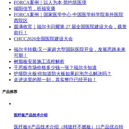
FORCA案例｜以人为本·简约筑医境
端阳佳节，祈福安康
FORCA案例｜国家医学中心·中国医学科学院阜外医院
西院区
圆满收官｜福尔卡闪耀第 27 届全国医院建设大会，载誉
前行！
CHCC2026全国医院建设大会
福尔卡转载/又一家超大型国际医院开业，发展思路未来
可期！
树脂板安装施工流程解析
千思板市场价格多少钱一张？福尔卡知道
护墙防火板|你知道防火板如果起泡怎么解决吗？
走进这里的那一刻，其实整疗已经开始！
产品推荐
医纤板产品技术介绍
医纤板®产品技术介绍（纯玻纤不燃板）11产品优点特