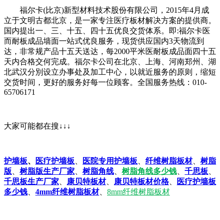
福尔卡(比京)新型材料技术股份有限公司，2015年4月成
立于文明古都北京，是一家专注医疗板材解决方案的提供商。
国内提出一、三、十五、四十五优良交货体系。即:福尔卡医
而耐板成品墙面一站式优良服务，现货供应国内3天物流到
达，非常规产品十五天送达，每2000平米医耐板成品面四十五
天内合格交何完成。福尔卡公司在北京、上海、河南郑州、湖
北武汉分別设立办事处及加工中心，以就近服务的原则，缩短
交货时间，更好的服务好每一位顾客。全国服务热线：010-
65706171
大家可能都在搜↓↓↓
护墙板
、
医疗护墙板
、
医院专用护墙板
、
纤维树脂板材
、
树脂
版
、
树脂版生产厂家
、
树脂角线
、
树脂角线多少钱
、
千思板
、
千思板生产厂家
、
康贝特板材
、
康贝特板材价格
、
医疗护墙板
多少钱
、
4mm纤维树脂板材
、
8mm纤维树脂板材