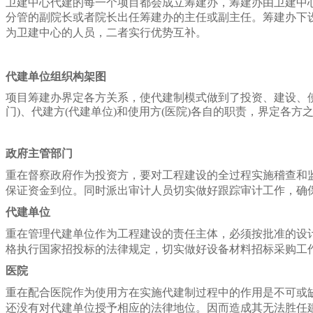
卫建中心代建的每一个项目都会成立筹建办，筹建办由卫建中
分管的副院长或者院长出任筹建办的主任或副主任。
筹建办下
为卫建中心的人员，二者实行优势互补。
代建单位组织构架图
项目筹建办界定各方关系，使代建制模式做到了投资、建设、
门)、代建方(代建单位)和使用方(医院)各自的职责，界定
政府主管部门
重在督察政府作为投资方，要对工程建设的全过程实施稽查和
保证资金到位。同时派出审计人员切实做好跟踪审计工作，确
代建单位
重在管理代建单位作为工程建设的责任主体，必须按批准的设
格执行国家招投标的法律规定，切实做好设备材料招标采购工
医院
重在配合医院作为使用方在实施代建制过程中的作用是不可或
还没有对代建单位授予相应的法律地位。
因而造成其无法胜任