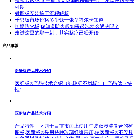
福尔卡转载/又一家超大型国际医院开业，发展思路未来
可期！
树脂板安装施工流程解析
千思板市场价格多少钱一张？福尔卡知道
护墙防火板|你知道防火板如果起泡怎么解决吗？
走进这里的那一刻，其实整疗已经开始！
产品推荐
医纤板产品技术介绍
医纤板®产品技术介绍（纯玻纤不燃板）11产品优点特
性1...
医耐板产品技术介绍
产品特性：区别于目前市面上使用牛皮纸浸渍复合的树
脂板,医耐板®采用特种玻璃纤维层压,使医耐板®不仅具