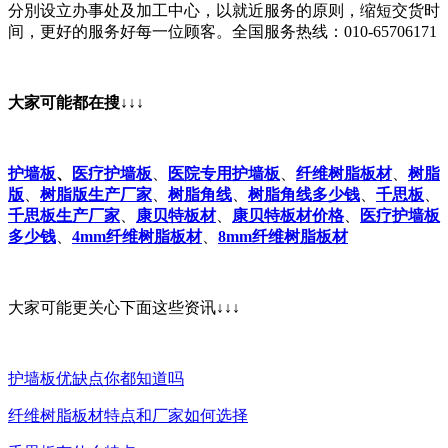
分別设立办事处及加工中心，以就近服务的原则，缩短交货时
间，更好的服务好每一位顾客。全国服务热线：010-65706171
大家可能都在搜↓↓↓
护墙板
、
医疗护墙板
、
医院专用护墙板
、
纤维树脂板材
、
树脂
版
、
树脂版生产厂家
、
树脂角线
、
树脂角线多少钱
、
千思板
、
千思板生产厂家
、
康贝特板材
、
康贝特板材价格
、
医疗护墙板
多少钱
、
4mm纤维树脂板材
、
8mm纤维树脂板材
大家可能更关心下面这些资讯↓↓↓
护墙板优缺点你都知道吗
纤维树脂板材特点和厂家如何选择