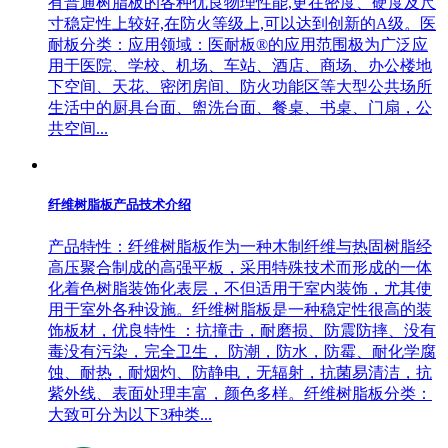
有普通树脂板的各种优良物理性能,更在密度、硬度及尺
寸稳定性上较好,在防火等级上,可以达到创新的A级。医
耐板分类：应用领域：医耐板®的应用范围极为广泛应
用于医院、学校、机场、车站、酒店、商场、办公楼地
下空间、天花、密闭房间、防火功能区等大型公共场所
生活中的厨具台面、盥洗台面、餐桌、书桌、门扇，公
共空间...
纤维树脂板产品技术介绍
产品特性：纤维树脂板作为一种木制纤维与热固树脂经
高压聚合制成的高强平板，采用特殊技术而形成的一体
化着色树脂装饰化表层，不但适用于室内装饰，尤其使
用于室外各种设施。纤维树脂板是一种稳定性很高的装
饰板材，优良特性 ：抗撞击，耐磨损、防震防摔、没有
毒没有污染，完全卫生， 防潮，防水，防霉、耐化学腐
蚀、耐热，耐烟灼、防静电，无辐射，抗菌易清洁，抗
紫外线、表面处理丰富，颜色多样。纤维树脂板分类：
大致可分为以下3种类...