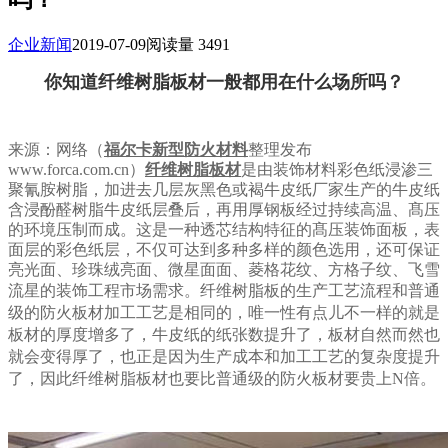
企业新闻
2019-07-09
阅读量 3491
你知道纤维树脂板材一般都用在什么场所吗？
来源：网络（
福尔卡新型防火材料
整理发布
www.forca.com.cn）
纤维树脂板材
是由装饰材料彩色纸浸渗三
聚氰胺树脂，加进去几层灰黑色或褐牛皮纸厂家生产的牛皮纸
含浸酚醛树脂牛皮纸层叠后，再用厚钢板经过持续高温、髙压
的环境压制而成。这是一种透芯结构特征的髙压装饰面板，表
面层的彩色纸层，不仅可达到多种多样的颜色选用，还可保证
亮光面、珍珠绒亮面、微星面面、菱格花纹、方格子纹、飞雪
流星的装饰工程市场需求。
纤维树脂板的生产工艺流程和普通
级的防火板材加工工艺是相同的，唯一性有点儿不一样的就是
板材的厚度增多了，牛皮纸的纸张数提升了，板材自然而然也
就会变得厚了，也正是因为生产成本和加工工艺的复杂度提升
了，因此纤维树脂板材也要比普通级的防火板材要贵上N倍。